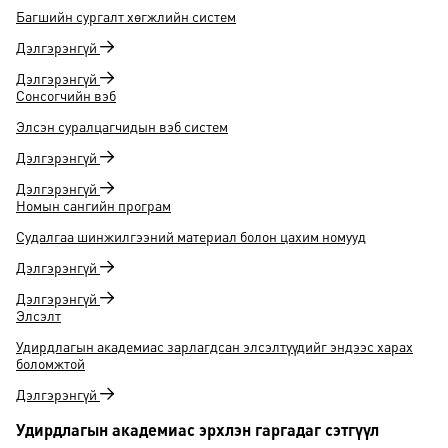
Багшийн сургалт хөгжлийн систем
Дэлгэрэнгүй
Дэлгэрэнгүй
Сонсогчийн вэб
Элсэн суралцагчидын вэб систем
Дэлгэрэнгүй
Дэлгэрэнгүй
Номын сангийн програм
Судалгаа шинжилгээний материал болон цахим номууд
Дэлгэрэнгүй
Дэлгэрэнгүй
Элсэлт
Удирдлагын академиас зарлагдсан элсэлтүүдийг эндээс харах
боломжтой
Дэлгэрэнгүй
Удирдлагын академиас эрхлэн гаргадаг сэтгүүл