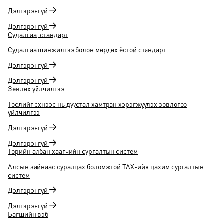
Дэлгэрэнгүй
Дэлгэрэнгүй
Судалгаа, стандарт
Судалгаа шинжилгээ болон мөрдөх ёстой стандарт
Дэлгэрэнгүй
Дэлгэрэнгүй
Зөвлөх үйлчилгээ
Төслийг эхнээс нь дуустал хамтран хэрэгжүүлэх зөвлөгөө
үйлчилгээ
Дэлгэрэнгүй
Дэлгэрэнгүй
Төрийн албан хаагчийн сургалтын систем
Алсын зайнаас суралцах боломжтой ТАХ-ийн цахим сургалтын
систем
Дэлгэрэнгүй
Дэлгэрэнгүй
Багшийн вэб