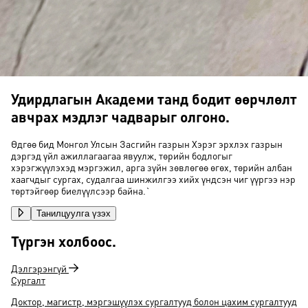
Удирдлагын Академи танд бодит өөрчлөлт
авчрах мэдлэг чадварыг олгоно.
Өдгөө бид Монгол Улсын Засгийн газрын Хэрэг эрхлэх газрын
дэргэд үйл ажиллагаагаа явуулж, төрийн бодлогыг
хэрэгжүүлэхэд мэргэжил, арга зүйн зөвлөгөө өгөх, төрийн албан
хаагчдыг сургах, судалгаа шинжилгээ хийх үндсэн чиг үүргээ нэр
төртэйгөөр биелүүлсээр байна.`
Танилцуулга үзэх
Түргэн холбоос
.
Дэлгэрэнгүй
Сургалт
Доктор, магистр, мэргэшүүлэх сургалтууд болон цахим сургалтууд