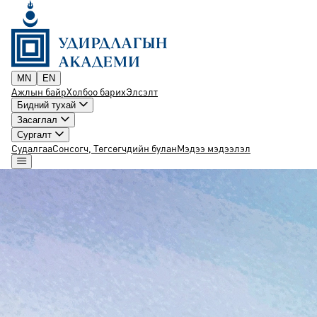
MN
EN
Ажлын байр
Холбоо барих
Элсэлт
Бидний тухай
Засаглал
Сургалт
Судалгаа
Сонсогч, Төгсөгчдийн булан
Мэдээ мэдээлэл