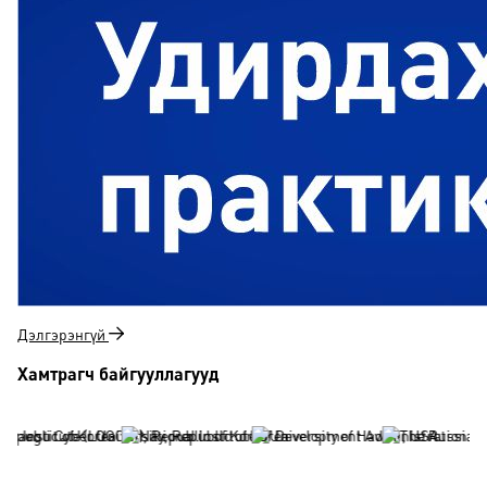
Дэлгэрэнгүй
Хамтрагч байгууллагууд