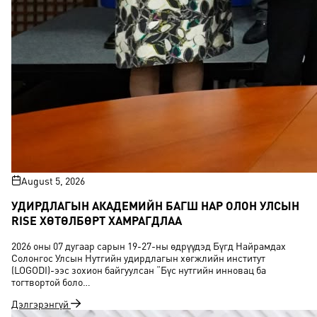
August 5, 2026
УДИРДЛАГЫН АКАДЕМИЙН БАГШ НАР ОЛОН УЛСЫН
RISE ХӨТӨЛБӨРТ ХАМРАГДЛАА
2026 оны 07 дугаар сарын 19-27-ны өдрүүдэд Бүгд Найрамдах
Солонгос Улсын Нутгийн удирдлагын хөгжлийн институт
(LOGODI)-ээс зохион байгуулсан “Бүс нутгийн инновац ба
тогтвортой боло…
Дэлгэрэнгүй