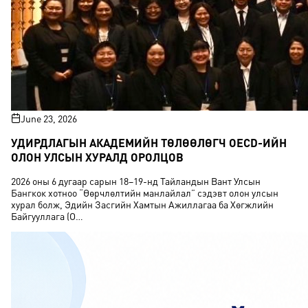
June 23, 2026
УДИРДЛАГЫН АКАДЕМИЙН ТӨЛӨӨЛӨГЧ OECD-ИЙН
ОЛОН УЛСЫН ХУРАЛД ОРОЛЦОВ
2026 оны 6 дугаар сарын 18–19-нд Тайландын Вант Улсын
Бангкок хотноо “Өөрчлөлтийн манлайлал” сэдэвт олон улсын
хурал болж, Эдийн Засгийн Хамтын Ажиллагаа ба Хөгжлийн
Байгууллага (O…