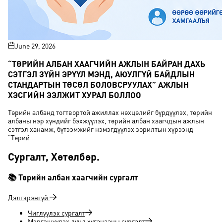
June 29, 2026
“ТӨРИЙН АЛБАН ХААГЧИЙН АЖЛЫН БАЙРАН ДАХЬ
СЭТГЭЛ ЗҮЙН ЭРҮҮЛ МЭНД, АЮУЛГҮЙ БАЙДЛЫН
СТАНДАРТЫН ТӨСӨЛ БОЛОВСРУУЛАХ” АЖЛЫН
ХЭСГИЙН ЭЭЛЖИТ ХУРАЛ БОЛЛОО
Төрийн албанд тогтвортой ажиллах нөхцөлийг бүрдүүлэх, төрийн
албаны нэр хүндийг бэхжүүлэх, төрийн албан хаагчдын ажлын
сэтгэл ханамж, бүтээмжийг нэмэгдүүлэх зорилтын хүрээнд
“Төрий…
Сургалт, Хөтөлбөр
.
📚 Төрийн албан хаагчийн сургалт
Дэлгэрэнгүй
Чиглүүлэх сургалт
Мэргэшүүлэх дунд хугацааны сургалт