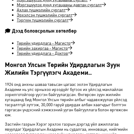
Мэргэшүүлэх дунд хугацааны давтан сургалт
Ахлах түшмэлийн сургалт
Эрхэлсэн түшмэлийн сургалт
Тэргүүн түшмэлийн сургалт
🎓 Дээд боловсролын хөтөлбөр
Төрийн удирдлага - Магистр
Төрийн захиргаа - Магистр
Төрийн удирдлага - Доктор
Монгол Улсын Төрийн Удирдлагын Зуун
Жилийн Тэргүүлэгч Академи.
.
1924 онд анхны шаваа тавьсан цагаас эхлэн Удирдлагын
Академи нь улс орныхоо ирээдүйг бүтээх их үйлсэд манлайлах
зорилготойгоор үүсгэн байгуулагдсан. Өнгөрсөн зуун жилийн
хугацаанд бид Монгол Улсын төрийн албыг чадавхжуулах үйлсэд
тасралтгүй зүтгэж, 30,000 гаруй удирдах албан хаагчдыг бэлтгэн
гаргасан үндэсний хэмжээний ууган байгууллага болон өргөжсөн
юм.
Засгийн газрын Хэрэг эрхлэх газрын дэргэд үйл ажиллагаа
явуулдаг Удирдлагын Академи нь судалгаа, инноваци, нийгмийн